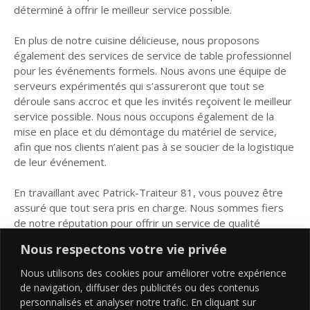
déterminé à offrir le meilleur service possible.
En plus de notre cuisine délicieuse, nous proposons
également des services de service de table professionnel
pour les événements formels. Nous avons une équipe de
serveurs expérimentés qui s’assureront que tout se
déroule sans accroc et que les invités reçoivent le meilleur
service possible. Nous nous occupons également de la
mise en place et du démontage du matériel de service,
afin que nos clients n’aient pas à se soucier de la logistique
de leur événement.
En travaillant avec Patrick-Traiteur 81, vous pouvez être
assuré que tout sera pris en charge. Nous sommes fiers
de notre réputation pour offrir un service de qualité
supérieure et nous travaillons toujours dur pour maintenir
Nous respectons votre vie privée
cette réputation. Nous sommes déterminés à offrir à nos
clients une expérience culinaire mémorable qui restera
Nous utilisons des cookies pour améliorer votre expérience
gravée dans leur mémoire pour les années à venir.
de navigation, diffuser des publicités ou des contenus
personnalisés et analyser notre trafic. En cliquant sur