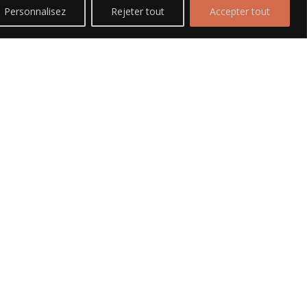
Personnalisez
Rejeter tout
Accepter tout
Traiteur 81