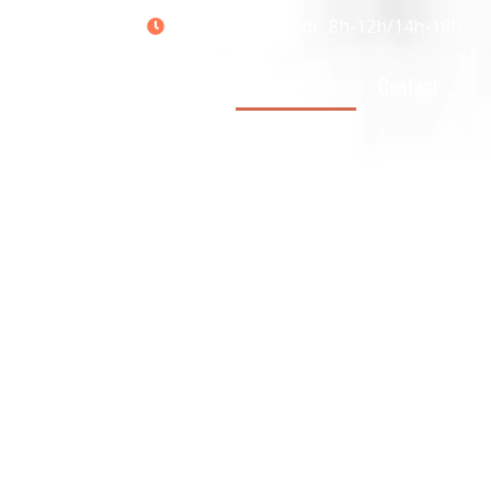
06 03 29 78 30
lundi au vendredi : 8h-12h/14h-18h
ts plus
Photos & Vidéos
Actualités
Contact