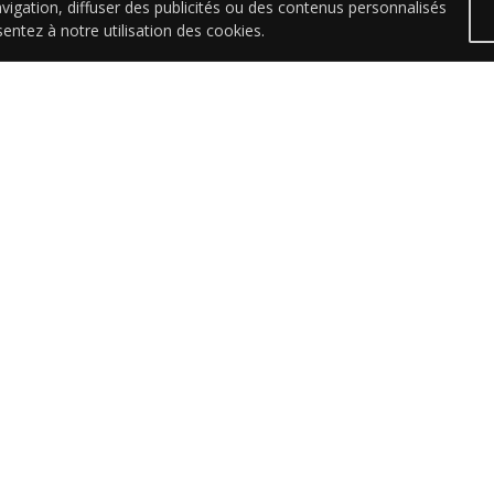
vigation, diffuser des publicités ou des contenus personnalisés
sentez à notre utilisation des cookies.
Patrick Traiteur
ACTUALITÉS
toutes les actualités de Patrick 