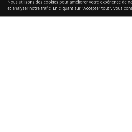
Nous utilisons des cookies pour améliorer votre expérience de na
et analyser notre trafic. En cliquant sur "Accepter tout", vous con
Découvrez 