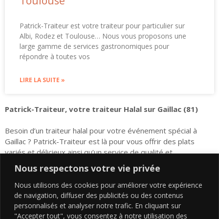
Toulouse
Patrick-Traiteur est votre traiteur pour particulier sur
Albi, Rodez et Toulouse… Nous vous proposons une
large gamme de services gastronomiques pour
répondre à toutes vos
LIRE LA SUITE »
Patrick-Traiteur, votre traiteur Halal sur Gaillac (81)
Besoin d’un traiteur halal pour votre événement spécial à
Gaillac ? Patrick-Traiteur est là pour vous offrir des plats
variés et délicieux ainsi qu’un service de qualité et
personnalisé. Découvrez comment nous pouvons apporter
Nous respectons votre vie privée
des produits halals frais, des saveurs méditerranéennes et
nos années d’expérience en catering !
Nous utilisons des cookies pour améliorer votre expérience
de navigation, diffuser des publicités ou des contenus
personnalisés et analyser notre trafic. En cliquant sur
Votre traiteur au service de la qualité:
"Accepter tout", vous consentez à notre utilisation des